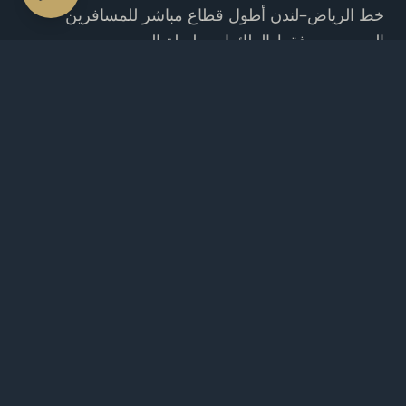
خط الرياض–لندن أطول قطاع مباشر للمسافرين
السعوديين. فقط الطائرات طويلة المدى —
Bombardier Global 6500/7500, Gulfstream
G650, Falcon 8X — تستطيع إكمال الرحلة بدون
توقف. تختار TPAC مشغلين معتمدين IS-BAO Stage
3 فقط.
ما يشمله الحجز
طائرات طويلة المدى (Global 7500, G650, Falcon 8X)
خدمة مباشرة بدون توقف ~7 ساعات
اختيار لندن سيتي أو لوتون أو فارنبره
أسرّة مستلقية وغرفة نوم خاصة
تقديم وجبات فاخرة بقوائم مخصصة
نقل أرضي بسيارات بسائقين