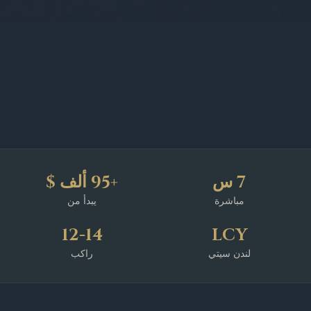
7 س
+95 ألف $
مباشرة
يبدأ من
12-14
LCY
لندن سيتي
راكب