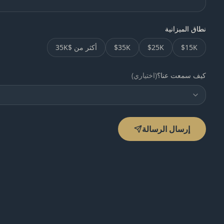
نطاق الميزانية
$15K
$25K
$35K
أكثر من $35K
كيف سمعت عنا؟
(اختياري)
إرسال الرسالة