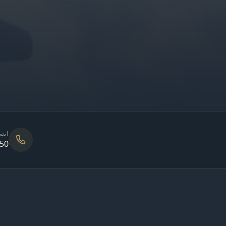
اتص
050