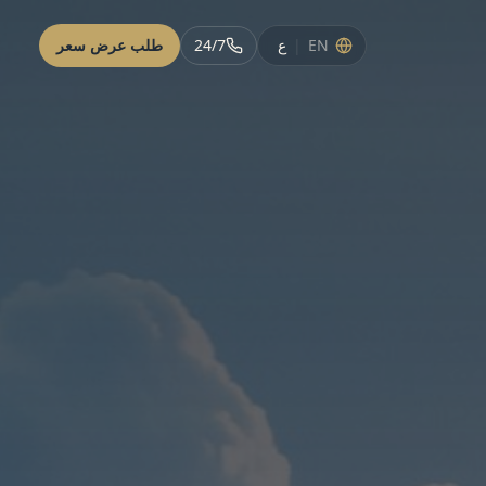
EN
|
24/7
طلب عرض سعر
ع